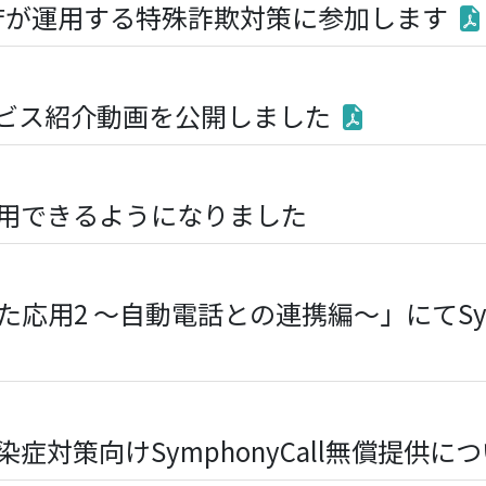
察庁が運用する特殊詐欺対策に参加します
lのサービス紹介動画を公開しました
用できるようになりました
した応用2 ～自動電話との連携編～」にてSym
症対策向けSymphonyCall無償提供に