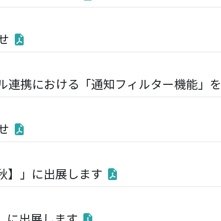
せ
l、メール連携における「通知フィルター機能」
せ
【秋】」に出展します
2025」に出展します